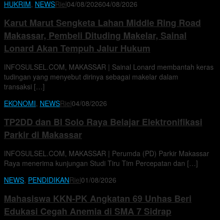
HUKRIM
,
NEWS
Riel
04/08/2026
04/08/2026
Karut Marut Sengketa Lahan Middle Ring Road
Makassar, Pembeli Dituding Makelar, Sainal
Lonard Akan Tempuh Jalur Hukum
INFOSULSEL.COM, MAKASSAR | Sainal Lonard membantah keras
tudingan yang menyebut dirinya sebagai makelar dalam
transaksi […]
EKONOMI
,
NEWS
Riel
04/08/2026
TP2DD dan BI Solo Raya Belajar Elektronifikasi
Parkir di Makassar
INFOSULSEL.COM, MAKASSAR | Perumda (PD) Parkir Makassar
Raya menerima kunjungan Studi Tiru Tim Percepatan dan […]
NEWS
,
PENDIDIKAN
Riel
01/08/2026
Mahasiswa KKN-PK Angkatan 69 Unhas Beri
Edukasi Cegah Anemia di SMA 7 Sidrap