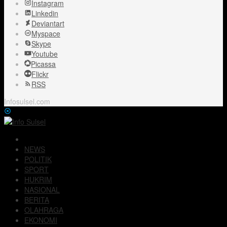
Instagram
Linkedin
Deviantart
Myspace
Skype
Youtube
Picassa
Flickr
RSS
Infosulsel.com
NEWS
POLITIK
SPORT
HUKRIM
NASIONAL
BERITA
OLAHRAGA
EKONOMI