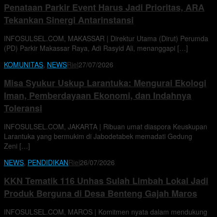
Penataan Parkir Event Harus Jadi Prioritas, ARA
Tekankan Sinergi Antarinstansi
INFOSULSEL.COM, MAKASSAR | Direktur Utama (Dirut) Perumda
(PD) Parkir Makassar Raya, Adi Rasyid Ali, menanggapi […]
KOMUNITAS
,
NEWS
Riel
27/07/2026
Misa Syukur Uskup Larantuka: Mengurai Ekologi
Iman, Pemberdayaan Ekonomi, dan Indahnya
Toleransi
INFOSULSEL.COM, JAKARTA | Ribuan umat diaspora Keuskupan
Larantuka yang bermukim di Jabodetabek memadati Gedung
Zeni […]
NEWS
,
PENDIDIKAN
Riel
26/07/2026
KKN Tematik 116 Unhas Sulah Limbah Lokal Jadi
Produk Berguna di Desa Benteng Gajah Maros
INFOSULSEL.COM, MAROS | Komitmen nyata dalam mendukung