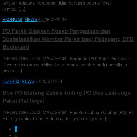
langkah adaptasi perubahan iklim berbasis potensi lokal
kembali […]
EKONOMI
,
NEWS
Riel
26/07/2026
PD Parkir Siapkan Posko Pengaduan dan
Sosialisasikan Member Parkir bagi Pedagang CFD
Boulevard
INFOSULSEL.COM, MAKASSAR | Perumda (PD) Parkir Makassar
Raya melakukan sosialisasi penerapan member parkir sekaligus
posko […]
HUKRIM
,
NEWS
Riel
25/07/2026
Bos PO Bintang Zahira Tuding PO Bus Lain Juga
Pakai Plat Ilegal
INFOSULSEL.COM, MAKASSAR | Bos Perusahaan Otobus (PO) PT
Bintang Zahira Trans, H Junawir ternyata menyadari […]
1
2