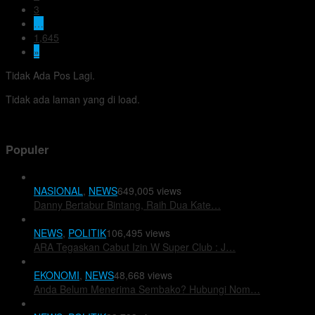
3
…
1,645
»
Tidak Ada Pos Lagi.
Tidak ada laman yang di load.
Populer
NASIONAL
,
NEWS
649,005 views
⁠⁠⁠Danny Bertabur Bintang, Raih Dua Kate…
NEWS
,
POLITIK
106,495 views
ARA Tegaskan Cabut Izin W Super Club : J…
EKONOMI
,
NEWS
48,668 views
Anda Belum Menerima Sembako? Hubungi Nom…