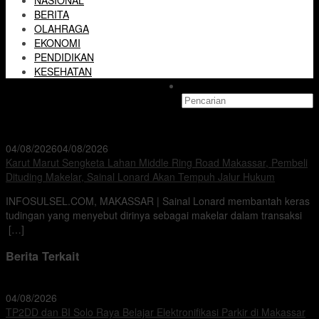
NASIONAL
BERITA
OLAHRAGA
EKONOMI
PENDIDIKAN
KESEHATAN
04/08/2026
04/08/2026
Karut Marut Sengketa Lahan Middle Ring Road Makassar, Pembeli
Dituding Makelar, Sainal Lonard Akan Tempuh Jalur Hukum
INFOSULSEL.COM, MAKASSAR | Sainal Lonard membantah keras
tudingan yang menyebut dirinya sebagai makelar dalam transaksi
[…]
Berita Terkait
04/08/2026
TP2DD dan BI Solo Raya Belajar Elektronifikasi Parkir di Makassar