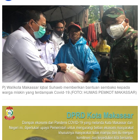
Pj Walikota Makassar Iqbal Suhaeb memberikan bantuan sembako kepada
warga miskin yang terdampak Covid-19.(FOTO: HUMAS PEMKOT MAKASSAR)