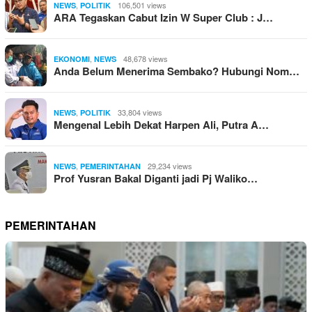
,
106,501 views
NEWS
POLITIK
ARA Tegaskan Cabut Izin W Super Club : J…
,
48,678 views
EKONOMI
NEWS
Anda Belum Menerima Sembako? Hubungi Nom…
,
33,804 views
NEWS
POLITIK
Mengenal Lebih Dekat Harpen Ali, Putra A…
,
29,234 views
NEWS
PEMERINTAHAN
Prof Yusran Bakal Diganti jadi Pj Waliko…
PEMERINTAHAN