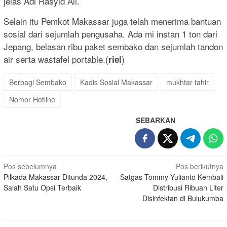
jelas Adi Rasyid Ali.
Selain itu Pemkot Makassar juga telah menerima bantuan
sosial dari sejumlah pengusaha. Ada mi instan 1 ton dari
Jepang, belasan ribu paket sembako dan sejumlah tandon
air serta wastafel portable.(
)
riel
Berbagi Sembako
Kadis Sosial Makassar
mukhtar tahir
Nomor Hotline
SEBARKAN
Navigasi
Pos sebelumnya
Pos berikutnya
Pilkada Makassar Ditunda 2024,
Satgas Tommy-Yulianto Kembali
pos
Salah Satu Opsi Terbaik
Distribusi Ribuan Liter
Disinfektan di Bulukumba