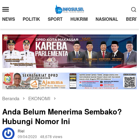
Loncat
Menu
ke
Mobile
konten
NEWS
POLITIK
SPORT
HUKRIM
NASIONAL
BERI
Beranda
EKONOMI
Anda Belum Menerima Sembako?
Hubungi Nomor Ini
Riel
09/04/2020
48,678 views