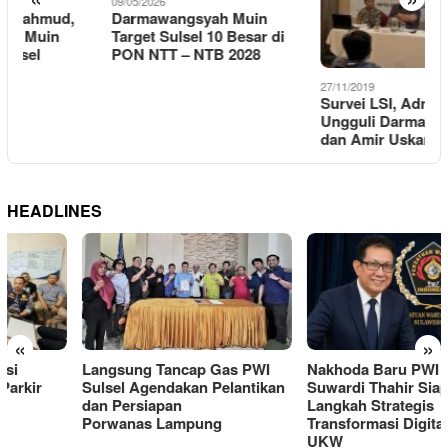
09/05/2026
1
Darmawangsyah Muin
K
Target Sulsel 10 Besar di
R
PON NTT – NTB 2028
P
P
27/11/2019
B
Survei LSI, Adnan Purichta
Ungguli Darmawangsah
dan Amir Uskara
HEADLINES
«
»
Langsung Tancap Gas PWI
Nakhoda Baru PWI Sulsel,
Sulsel Agendakan Pelantikan
Suwardi Thahir Siapkan
dan Persiapan
Langkah Strategis
Porwanas Lampung
Transformasi Digital dan
UKW