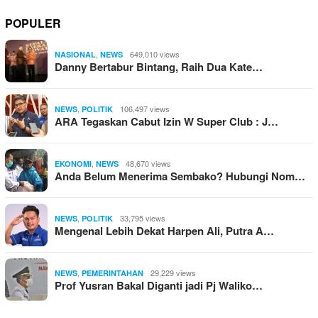
POPULER
,
649,010 views
NASIONAL
NEWS
⁠⁠⁠Danny Bertabur Bintang, Raih Dua Kate…
,
106,497 views
NEWS
POLITIK
ARA Tegaskan Cabut Izin W Super Club : J…
,
48,670 views
EKONOMI
NEWS
Anda Belum Menerima Sembako? Hubungi Nom…
,
33,795 views
NEWS
POLITIK
Mengenal Lebih Dekat Harpen Ali, Putra A…
,
29,229 views
NEWS
PEMERINTAHAN
Prof Yusran Bakal Diganti jadi Pj Waliko…