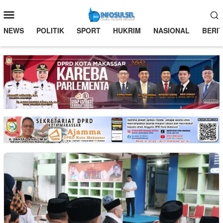
Loncat
Menu
ke
Mobile
konten
NEWS
POLITIK
SPORT
HUKRIM
NASIONAL
BERI