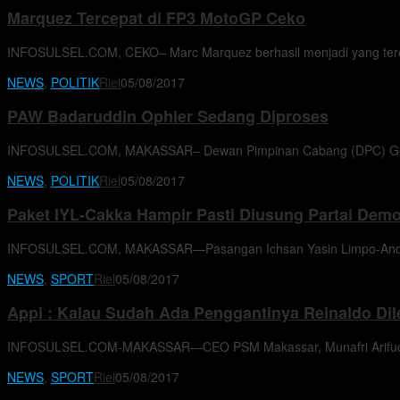
Marquez Tercepat di FP3 MotoGP Ceko
INFOSULSEL.COM, CEKO– Marc Marquez berhasil menjadi yang terce
NEWS
,
POLITIK
Riel
05/08/2017
PAW Badaruddin Ophier Sedang Diproses
INFOSULSEL.COM, MAKASSAR– Dewan Pimpinan Cabang (DPC) Gerin
NEWS
,
POLITIK
Riel
05/08/2017
Paket IYL-Cakka Hampir Pasti Diusung Partai Demo
INFOSULSEL.COM, MAKASSAR—Pasangan Ichsan Yasin Limpo-Andi Muz
NEWS
,
SPORT
Riel
05/08/2017
Appi : Kalau Sudah Ada Penggantinya Reinaldo Di
INFOSULSEL.COM-MAKASSAR—CEO PSM Makassar, Munafri Arifuddin
NEWS
,
SPORT
Riel
05/08/2017