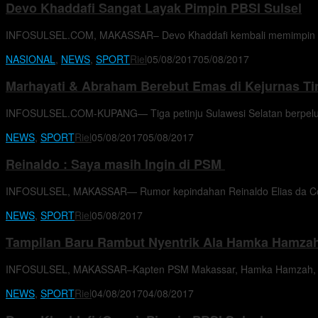
Devo Khaddafi Sangat Layak Pimpin PBSI Sulsel
INFOSULSEL.COM, MAKASSAR– Devo Khaddafi kembali memimpin Pengp
NASIONAL
,
NEWS
,
SPORT
Riel
05/08/2017
05/08/2017
Marhayati & Abraham Berebut Emas di Kejurnas Ti
INFOSULSEL.COM-KUPANG— Tiga petinju Sulawesi Selatan berpeluan
NEWS
,
SPORT
Riel
05/08/2017
05/08/2017
Reinaldo : Saya masih Ingin di PSM
‎INFOSULSEL, MAKASSAR— Rumor kepindahan Reinaldo Elias da Cos
NEWS
,
SPORT
Riel
05/08/2017
Tampilan Baru Rambut Nyentrik Ala Hamka Hamza
INFOSULSEL, MAKASSAR–Kapten PSM Makassar, Hamka Hamzah, mun
NEWS
,
SPORT
Riel
04/08/2017
04/08/2017