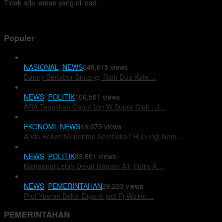
Tidak ada laman yang di load.
Populer
NASIONAL
,
NEWS
649,015 views
⁠⁠⁠Danny Bertabur Bintang, Raih Dua Kate…
NEWS
,
POLITIK
106,501 views
ARA Tegaskan Cabut Izin W Super Club : J…
EKONOMI
,
NEWS
48,675 views
Anda Belum Menerima Sembako? Hubungi Nom…
NEWS
,
POLITIK
33,801 views
Mengenal Lebih Dekat Harpen Ali, Putra A…
NEWS
,
PEMERINTAHAN
29,233 views
Prof Yusran Bakal Diganti jadi Pj Waliko…
PEMERINTAHAN