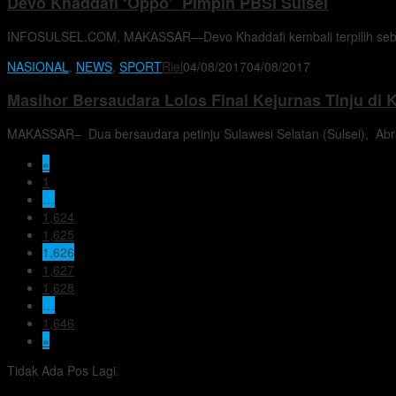
Devo Khaddafi ‘Oppo’ Pimpin PBSI Sulsel
INFOSULSEL.COM, MAKASSAR—Devo Khaddafi kembali terpilih sebagai
NASIONAL
,
NEWS
,
SPORT
Riel
04/08/2017
04/08/2017
Masihor Bersaudara Lolos Final Kejurnas Tinju di
MAKASSAR– Dua bersaudara petinju Sulawesi Selatan (Sulsel), Abr
«
1
…
1,624
1,625
1,626
1,627
1,628
…
1,646
»
Tidak Ada Pos Lagi.