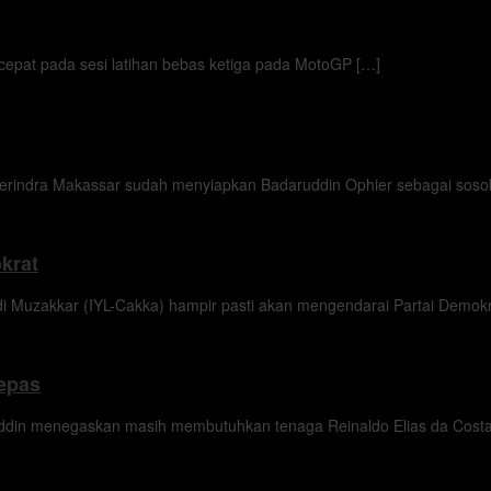
pat pada sesi latihan bebas ketiga pada MotoGP […]
dra Makassar sudah menyiapkan Badaruddin Ophier sebagai sosok
krat
akkar (IYL-Cakka) hampir pasti akan mengendarai Partai Demokra
lepas
 menegaskan masih membutuhkan tenaga Reinaldo Elias da Costa 