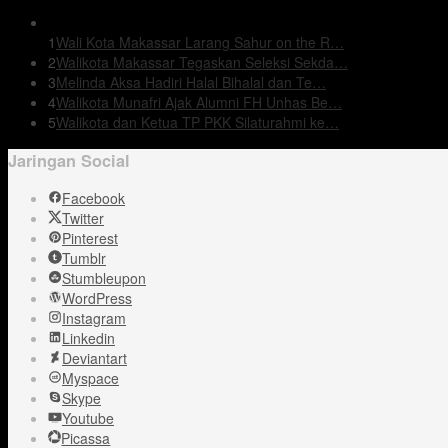
1
Wali Kota Makassar Larang Sahur on the R…
2
Walikota Makassar Tegaskan Seleksi Sekda…
3
Melinda Aksa Hadiri Halal Bihalal dan Te…
4
Walikota Munafri Ajak Alumni FH Unhas Be…
5
Walikota dan Ketua TP PKK Silaturahmi ke…
Jaringan Social
Facebook
Twitter
Pinterest
Tumblr
Stumbleupon
WordPress
Instagram
Linkedin
Deviantart
Myspace
Skype
Youtube
Picassa